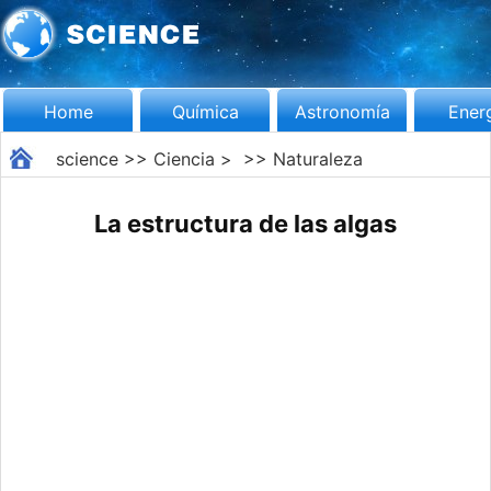
Home
Química
Astronomía
Ener
science
>>
Ciencia
> >>
Naturaleza
La estructura de las algas