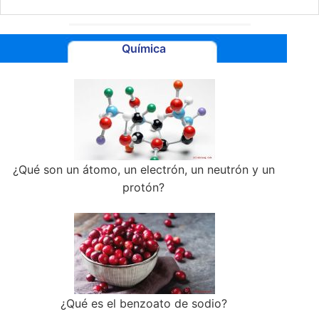
Química
¿Qué son un átomo, un electrón, un neutrón y un
protón?
¿Qué es el benzoato de sodio?